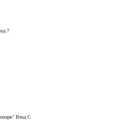
ход 7
нопарк" Вход С